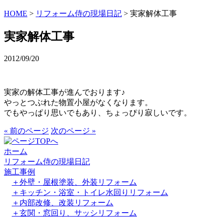
HOME
>
リフォーム侍の現場日記
>
実家解体工事
実家解体工事
2012/09/20
実家の解体工事が進んでおります♪
やっとつぶれた物置小屋がなくなります。
でもやっぱり思いでもあり、ちょっぴり寂しいです。
« 前のページ
次のページ »
ホーム
リフォーム侍の現場日記
施工事例
＋外壁・屋根塗装、外装リフォーム
＋キッチン・浴室・トイレ水回りリフォーム
＋内部改修、改装リフォーム
＋玄関・窓回り、サッシリフォーム